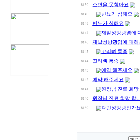
소변을 못참아요
8150
빈뇨가 심해요
8149
빈뇨가 심해요
8148
재발성방광염에 
8147
재발성방광염에 대해
8146
꼬리뼈 통증
8145
꼬리뼈 통증
8144
예약 해주세요
8143
예약 해주세요
8142
원장님 진료 희망
8141
원장님 진료 희망 합
8140
과민성방광인가요
8139